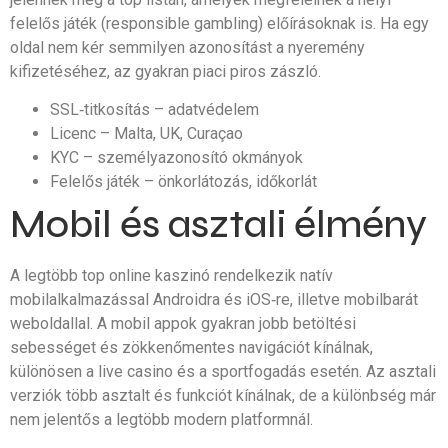
felelős játék (responsible gambling) előírásoknak is. Ha egy
oldal nem kér semmilyen azonosítást a nyeremény
kifizetéséhez, az gyakran piaci piros zászló.
SSL‑titkosítás – adatvédelem
Licenc – Malta, UK, Curaçao
KYC – személyazonosító okmányok
Felelős játék – önkorlátozás, időkorlát
Mobil és asztali élmény
A legtöbb top online kaszinó rendelkezik natív
mobilalkalmazással Androidra és iOS‑re, illetve mobilbarát
weboldallal. A mobil appok gyakran jobb betöltési
sebességet és zökkenőmentes navigációt kínálnak,
különösen a live casino és a sportfogadás esetén. Az asztali
verziók több asztalt és funkciót kínálnak, de a különbség már
nem jelentős a legtöbb modern platformnál.