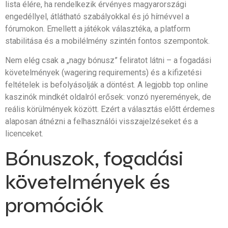
lista élére, ha rendelkezik érvényes magyarországi
engedéllyel, átlátható szabályokkal és jó hírnévvel a
fórumokon. Emellett a játékok választéka, a platform
stabilitása és a mobilélmény szintén fontos szempontok.
Nem elég csak a „nagy bónusz” feliratot látni – a fogadási
követelmények (wagering requirements) és a kifizetési
feltételek is befolyásolják a döntést. A legjobb top online
kaszinók mindkét oldalról erősek: vonzó nyeremények, de
reális körülmények között. Ezért a választás előtt érdemes
alaposan átnézni a felhasználói visszajelzéseket és a
licenceket.
Bónuszok, fogadási
követelmények és
promóciók