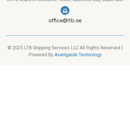
office@ltb.ae
© 2025 LTB Shipping Services LLC All Rights Reserved |
Powered By
Avantgarde Technology