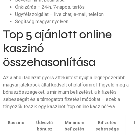
Önkizárás – 24‑h, 7‑napos, tartós
Ügyfélszolgálat – live chat, e‑mail, telefon
Segítség magyar nyelven
Top 5 ajánlott online
kaszinó
összehasonlítása
Az alábbi táblázat gyors áttekintést nyújt a legnépszerűbb
magyar játékosok által kedvelt öt platformról. Figyeld meg a
bónuszösszegeket, a minimum befizetést, a kifizetés
sebességét és a támogatott fizetési módokat – ezek a
tényezők teszik egy kaszinót “top online kaszinó”-vá.
Kaszinó
Üdvözlő
Minimum
Kifizetés
bónusz
befizetés
sebessége