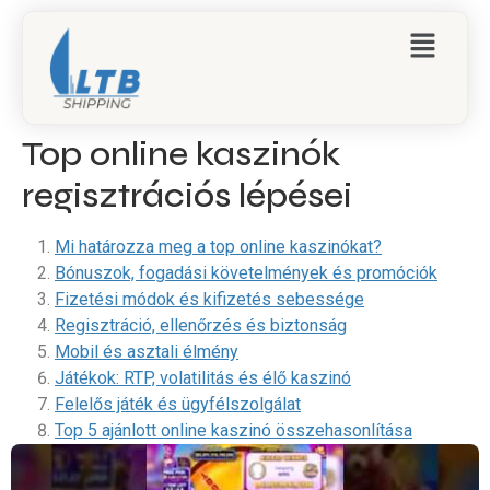
Top online kaszinók
regisztrációs lépései
Mi határozza meg a top online kaszinókat?
Bónuszok, fogadási követelmények és promóciók
Fizetési módok és kifizetés sebessége
Regisztráció, ellenőrzés és biztonság
Mobil és asztali élmény
Játékok: RTP, volatilitás és élő kaszinó
Felelős játék és ügyfélszolgálat
Top 5 ajánlott online kaszinó összehasonlítása