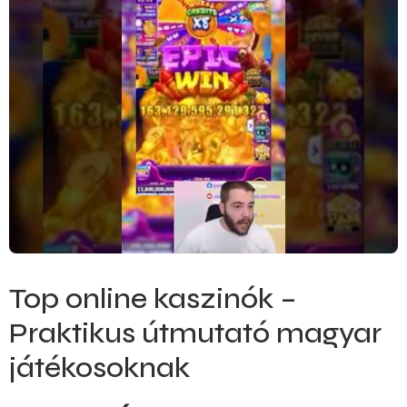
Top online kaszinók –
Praktikus útmutató magyar
játékosoknak