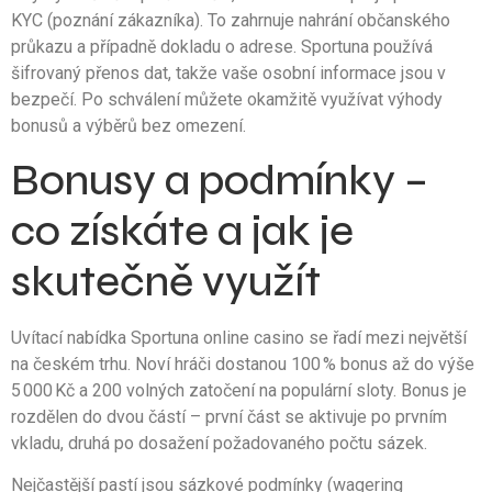
KYC (poznání zákazníka). To zahrnuje nahrání občanského
průkazu a případně dokladu o adrese. Sportuna používá
šifrovaný přenos dat, takže vaše osobní informace jsou v
bezpečí. Po schválení můžete okamžitě využívat výhody
bonusů a výběrů bez omezení.
Bonusy a podmínky –
co získáte a jak je
skutečně využít
Uvítací nabídka Sportuna online casino se řadí mezi největší
na českém trhu. Noví hráči dostanou 100 % bonus až do výše
5 000 Kč a 200 volných zatočení na populární sloty. Bonus je
rozdělen do dvou částí – první část se aktivuje po prvním
vkladu, druhá po dosažení požadovaného počtu sázek.
Nejčastější pastí jsou sázkové podmínky (wagering