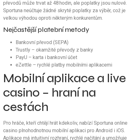
převodů může trvat až 48 hodin, ale poplatky jsou nulové.
Sportuna neúčtuje žádné skryté poplatky za výběr, což je
velkou výhodou oproti některým konkurentům.
Nejčastější platební metody
Bankovní převod (SEPA)
Trustly – okamžité převody z banky
PayU – karta i bankovní účet
eZettle – rychlé platby mobilními aplikacemi
Mobilní aplikace a live
casino – hraní na
cestách
Pro hráče, kteří chtějí hrát kdekoliv, nabízí Sportuna online
casino plnohodnotnou mobilní aplikaci pro Android i iOS.
Aplikace má intuitivní rozhraní, rychlé načítání a umožňuje