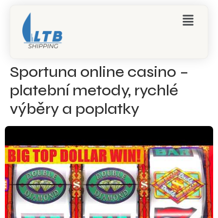
Sportuna online casino –
platební metody, rychlé
výběry a poplatky