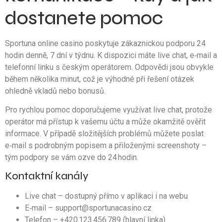
dostanete pomoc
Sportuna online casino poskytuje zákaznickou podporu 24
hodin denně, 7 dní v týdnu. K dispozici máte live chat, e‑mail a
telefonní linku s českým operátorem. Odpovědi jsou obvykle
během několika minut, což je výhodné při řešení otázek
ohledně vkladů nebo bonusů.
Pro rychlou pomoc doporučujeme využívat live chat, protože
operátor má přístup k vašemu účtu a může okamžitě ověřit
informace. V případě složitějších problémů můžete poslat
e‑mail s podrobným popisem a přiloženými screenshoty –
tým podpory se vám ozve do 24 hodin.
Kontaktní kanály
Live chat – dostupný přímo v aplikaci i na webu
E‑mail – support@sportunacasino.cz
Telefon – +420 123 456 789 (hlavní linka)