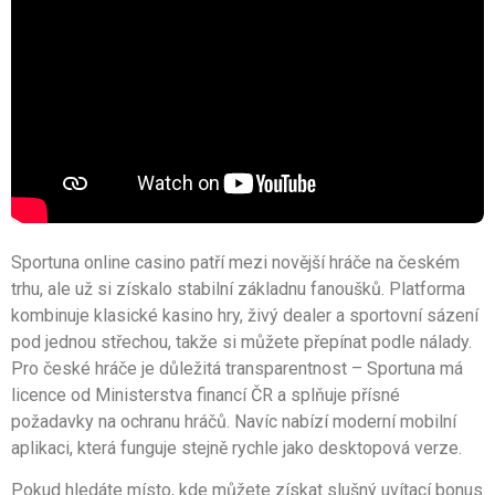
Sportuna online casino patří mezi novější hráče na českém
trhu, ale už si získalo stabilní základnu fanoušků. Platforma
kombinuje klasické kasino hry, živý dealer a sportovní sázení
pod jednou střechou, takže si můžete přepínat podle nálady.
Pro české hráče je důležitá transparentnost – Sportuna má
licence od Ministerstva financí ČR a splňuje přísné
požadavky na ochranu hráčů. Navíc nabízí moderní mobilní
aplikaci, která funguje stejně rychle jako desktopová verze.
Pokud hledáte místo, kde můžete získat slušný uvítací bonus