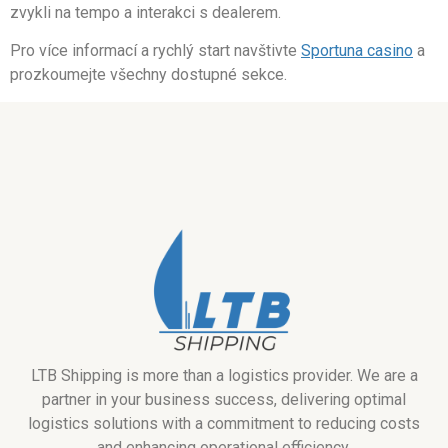
zvykli na tempo a interakci s dealerem.
Pro více informací a rychlý start navštivte
Sportuna casino
a
prozkoumejte všechny dostupné sekce.
LTB Shipping is more than a logistics provider. We are a
partner in your business success, delivering optimal
logistics solutions with a commitment to reducing costs
and enhancing operational efficiency.