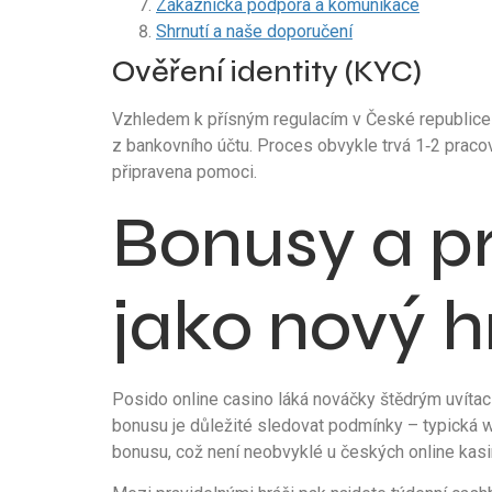
Zákaznická podpora a komunikace
Shrnutí a naše doporučení
Ověření identity (KYC)
Vzhledem k přísným regulacím v České republice v
z bankovního účtu. Proces obvykle trvá 1‑2 praco
připravena pomoci.
Bonusy a p
jako nový h
Posido online casino láká nováčky štědrým uvítac
bonusu je důležité sledovat podmínky – typická
bonusu, což není neobvyklé u českých online kasi