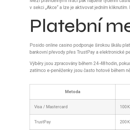
Mezi pravidelnými hráči pak najdete týdenní cas
v sekci „Akce“ a lze je aktivovat jedním kliknutí
Platební me
Posido online casino podporuje širokou škálu plat
bankovní převody přes TrustPay a elektronické pe
Výběry jsou zpracovány během 24‑48 hodin, pokud 
zatímco e‑peněženky jsou často hotové během něk
Metoda
Visa / Mastercard
100 
TrustPay
200 