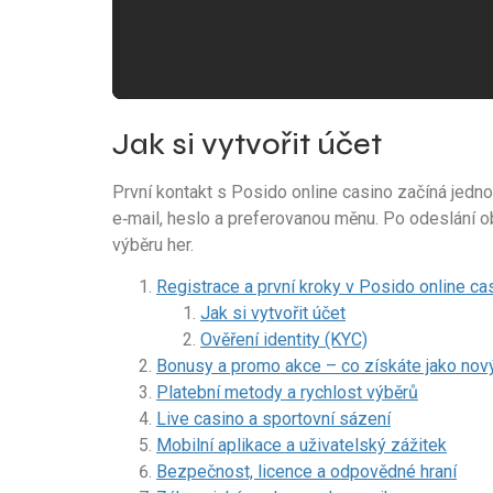
Jak si vytvořit účet
První kontakt s Posido online casino začíná jedno
e‑mail, heslo a preferovanou měnu. Po odeslání ob
výběru her.
Registrace a první kroky v Posido online ca
Jak si vytvořit účet
Ověření identity (KYC)
Bonusy a promo akce – co získáte jako nov
Platební metody a rychlost výběrů
Live casino a sportovní sázení
Mobilní aplikace a uživatelský zážitek
Bezpečnost, licence a odpovědné hraní