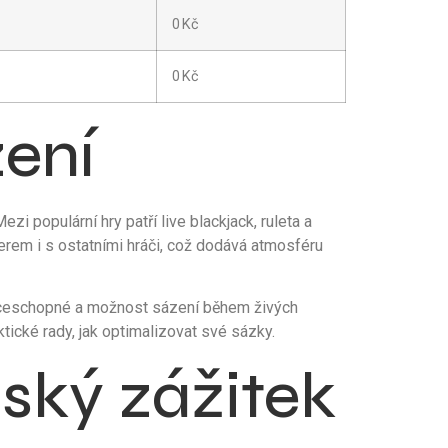
0 Kč
0 Kč
zení
i populární hry patří live blackjack, ruleta a
erem i s ostatními hráči, což dodává atmosféru
renceschopné a možnost sázení během živých
ktické rady, jak optimalizovat své sázky.
lský zážitek