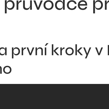
 průvodce p
a první kroky v
no