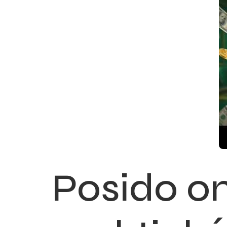
Posido on