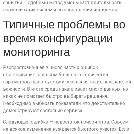
событий. Подобный метод уменьшает длительность
нормализации системы по завершении инцидента.
Типичные проблемы во
время конфигурации
мониторинга
Распространенная в числе частых ошибок —
отслеживание слишком большого количества
параметров при отсутствии осознания таких показателей
важности. В итоге среда накапливает много данных, но
никак не помогает быстро выбирать решения.
Необходимо выбирать показатели, что действительно
демонстрируют состояние сервиса.
Следующая ошибка — недостаток приоритетов. Совсем
не всякое изменение нуждается быстрого участия. Если