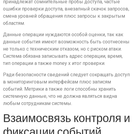
принадлежат сомнительные пробы доступа, частые
ошибки проверки доступа, внезапный скачок запросов,
смена уровней обращения плюс запросы к закрытым
областям.
Данные операции нуждаются особой оценки, так как
данные события имеют возможность быть соотнесены
не только с техническим отказом, но с риском атаки.
Система обязана записывать адрес операции, время,
тип операции а также money x итог проверки.
Ради безопасности сведений следует сокращать доступ
в мониторинговым интерфейсам плюс записям
событий. Метрики а также логи способны хранить
системную данные, что не должна являться видна
любым сотрудникам системы.
Взаимосвязь контроля и
фиксации событий