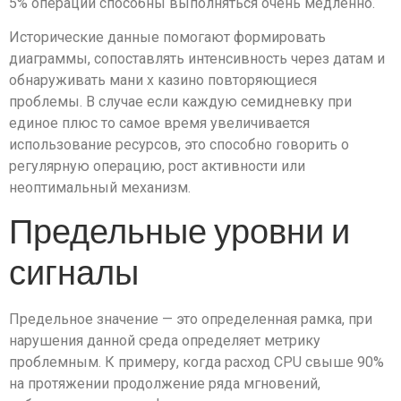
5% операций способны выполняться очень медленно.
Исторические данные помогают формировать
диаграммы, сопоставлять интенсивность через датам и
обнаруживать мани х казино повторяющиеся
проблемы. В случае если каждую семидневку при
единое плюс то самое время увеличивается
использование ресурсов, это способно говорить о
регулярную операцию, рост активности или
неоптимальный механизм.
Предельные уровни и
сигналы
Предельное значение — это определенная рамка, при
нарушения данной среда определяет метрику
проблемным. К примеру, когда расход CPU свыше 90%
на протяжении продолжение ряда мгновений,