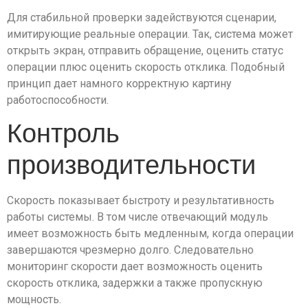
Для стабильной проверки задействуются сценарии,
имитирующие реальные операции. Так, система может
открыть экран, отправить обращение, оценить статус
операции плюс оценить скорость отклика. Подобный
принцип дает намного корректную картину
работоспособности.
Контроль
производительности
Скорость показывает быстроту и результативность
работы системы. В том числе отвечающий модуль
имеет возможность быть медленным, когда операции
завершаются чрезмерно долго. Следовательно
мониторинг скорости дает возможность оценить
скорость отклика, задержки а также пропускную
мощность.