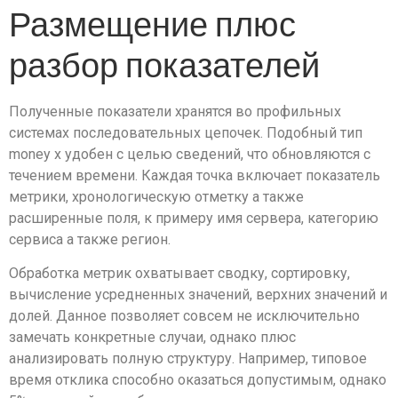
Размещение плюс
разбор показателей
Полученные показатели хранятся во профильных
системах последовательных цепочек. Подобный тип
money x удобен с целью сведений, что обновляются с
течением времени. Каждая точка включает показатель
метрики, хронологическую отметку а также
расширенные поля, к примеру имя сервера, категорию
сервиса а также регион.
Обработка метрик охватывает сводку, сортировку,
вычисление усредненных значений, верхних значений и
долей. Данное позволяет совсем не исключительно
замечать конкретные случаи, однако плюс
анализировать полную структуру. Например, типовое
время отклика способно оказаться допустимым, однако