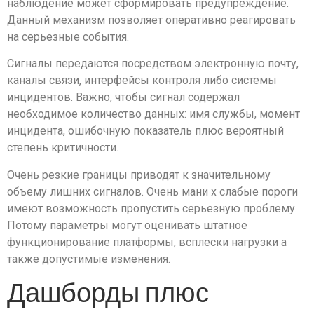
наблюдение может сформировать предупреждение.
Данный механизм позволяет оперативно реагировать
на серьезные события.
Сигналы передаются посредством электронную почту,
каналы связи, интерфейсы контроля либо системы
инцидентов. Важно, чтобы сигнал содержал
необходимое количество данных: имя службы, момент
инцидента, ошибочную показатель плюс вероятный
степень критичности.
Очень резкие границы приводят к значительному
объему лишних сигналов. Очень мани х слабые пороги
имеют возможность пропустить серьезную проблему.
Потому параметры могут оценивать штатное
функционирование платформы, всплески нагрузки а
также допустимые изменения.
Дашборды плюс