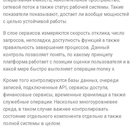
сетевой поток а также статус рабочей системы. Такие
показатели показывают, достает ли вообще мощностей
с целью устойчивой работы.
В слое сервисов измеряются скорость отклика, число
запросов, неполадки, доступность функций а также
правильность завершения процессов. Данный
контроль позволяет понять, по какому принципу
платформа работает с позиции оценки пользователя и в
какой мере быстро выполняет операции money x.
Кроме того контролируются базы данных, очереди
записей, подключенные API, сервисы доступа,
финансовые сервисы, временные хранилища а также
служебные операции. Насколько многоуровневее
среда, в таком случае важнее контролировать
состояние отдельного компонента отдельно а также
полной системы в целом.