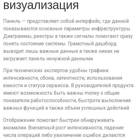
визуализация
Панель — представляет собой интерфейс, где данной
показываются основные параметры инфраструктуры.
Диаграммы, реестры а также сигналы помогают сразу
понять состояние системы. Грамотный дашборд
выводит лишь важные данные а также никак не
загружает панель ненужной данными.
При технических экспертов удобны графики
интенсивности, сбоев, латентности, использования
емкости и статуса сервисов. В руководителей продукта
имеют возможность быть важны money x общие
показатели работоспособности, быстрота выполнения
важных функций а также объем успешных действий.
Отображение помогает быстрее обнаруживать
аномалии. Внезапный рост интенсивности, падение
числа операций либо увеличение ошибок делаются