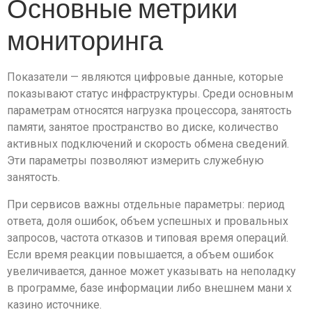
Основные метрики
мониторинга
Показатели — являются цифровые данные, которые
показывают статус инфраструктуры. Среди основным
параметрам относятся нагрузка процессора, занятость
памяти, занятое пространство во диске, количество
активных подключений и скорость обмена сведений.
Эти параметры позволяют измерить служебную
занятость.
При сервисов важны отдельные параметры: период
ответа, доля ошибок, объем успешных и провальных
запросов, частота отказов и типовая время операций.
Если время реакции повышается, а объем ошибок
увеличивается, данное может указывать на неполадку
в программе, базе информации либо внешнем мани х
казино источнике.