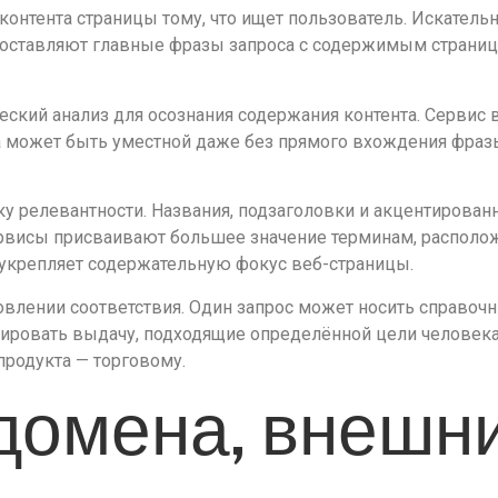
контента страницы тому, что ищет пользователь. Искатель
поставляют главные фразы запроса с содержимым страниц
ский анализ для осознания содержания контента. Сервис
а может быть уместной даже без прямого вхождения фразы
ку релевантности. Названия, подзаголовки и акцентиров
висы присваивают большее значение терминам, расположе
 укрепляет содержательную фокус веб-страницы.
овлении соответствия. Один запрос может носить справоч
ировать выдачу, подходящие определённой цели человека.
продукта — торговому.
домена, внешни