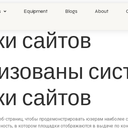
низованы си
s
Equipment
Blogs
About
ки сайтов
низованы си
ки сайтов
б-страниц, чтобы продемонстрировать юзерам наиболее 
ость, в котором площадки отображаются в выдаче по кон