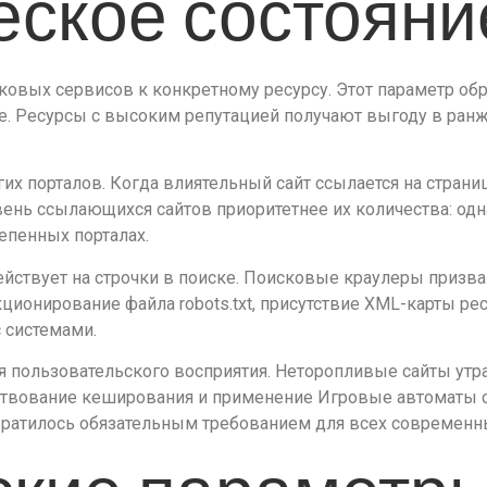
еское состоян
овых сервисов к конкретному ресурсу. Этот параметр обра
е. Ресурсы с высоким репутацией получают выгоду в ран
их порталов. Когда влиятельный сайт ссылается на страни
нь ссылающихся сайтов приоритетнее их количества: одна
тепенных порталах.
ействует на строчки в поиске. Поисковые краулеры призв
ионирование файла robots.txt, присутствие XML-карты рес
 системами.
ля пользовательского восприятия. Неторопливые сайты ут
йствование кеширования и применение Игровые автоматы 
вратилось обязательным требованием для всех современн