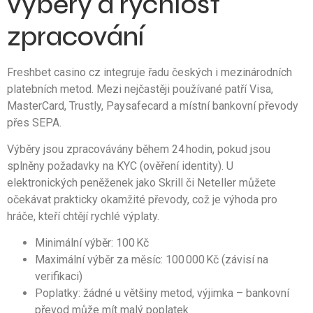
výběry a rychlost
zpracování
Freshbet casino cz integruje řadu českých i mezinárodních
platebních metod. Mezi nejčastěji používané patří Visa,
MasterCard, Trustly, Paysafecard a místní bankovní převody
přes SEPA.
Výběry jsou zpracovávány během 24 hodin, pokud jsou
splněny požadavky na KYC (ověření identity). U
elektronických peněženek jako Skrill či Neteller můžete
očekávat prakticky okamžité převody, což je výhoda pro
hráče, kteří chtějí rychlé výplaty.
Minimální výběr: 100 Kč
Maximální výběr za měsíc: 100 000 Kč (závisí na
verifikaci)
Poplatky: žádné u většiny metod, výjimka – bankovní
převod může mít malý poplatek