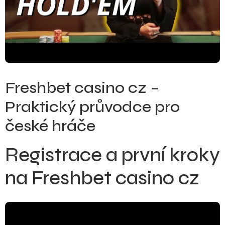
Freshbet casino cz –
Praktický průvodce pro
české hráče
Registrace a první kroky
na Freshbet casino cz