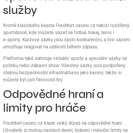
služby
Kromě klasického kasina Freshbet casino cz nabízí rozšířený
sportsbook, kde můžete sázet na fotbal, hokej, tenis i
e‑sporty. Kurzové sázky jsou často konkurenční, a live sázení
umožňuje reagovat na události během zápasu.
Platforma také zahrnuje virtuální sporty a speciální sázky na
politiku nebo zábavní show. Všechny sázky jsou podpořeny
stejnou bezpečnostní infrastrukturou jako kasino, takže si
můžete být jisti férovostí hry.
Odpovědné hraní a
limity pro hráče
Freshbet casino cz klade velký důraz na odpovědné hraní.
Uživatelé si mohou nastavit denní, týdenní i měsíční limity na