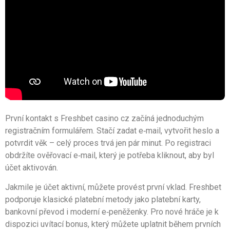
První kontakt s Freshbet casino cz začíná jednoduchým
registračním formulářem. Stačí zadat e‑mail, vytvořit heslo a
potvrdit věk – celý proces trvá jen pár minut. Po registraci
obdržíte ověřovací e‑mail, který je potřeba kliknout, aby byl
účet aktivován.
Jakmile je účet aktivní, můžete provést první vklad. Freshbet
podporuje klasické platební metody jako platební karty,
bankovní převod i moderní e‑peněženky. Pro nové hráče je k
dispozici uvítací bonus, který můžete uplatnit během prvních