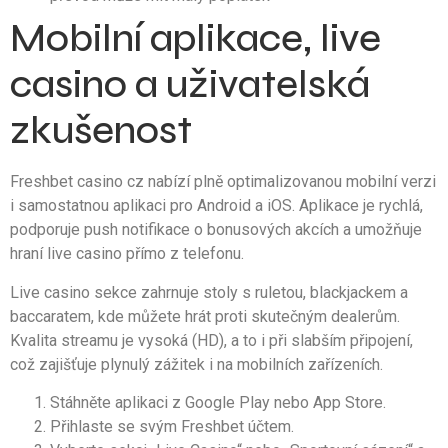
Mobilní aplikace, live
casino a uživatelská
zkušenost
Freshbet casino cz nabízí plně optimalizovanou mobilní verzi
i samostatnou aplikaci pro Android a iOS. Aplikace je rychlá,
podporuje push notifikace o bonusových akcích a umožňuje
hraní live casino přímo z telefonu.
Live casino sekce zahrnuje stoly s ruletou, blackjackem a
baccaratem, kde můžete hrát proti skutečným dealerům.
Kvalita streamu je vysoká (HD), a to i při slabším připojení,
což zajišťuje plynulý zážitek i na mobilních zařízeních.
Stáhněte aplikaci z Google Play nebo App Store.
Přihlaste se svým Freshbet účtem.