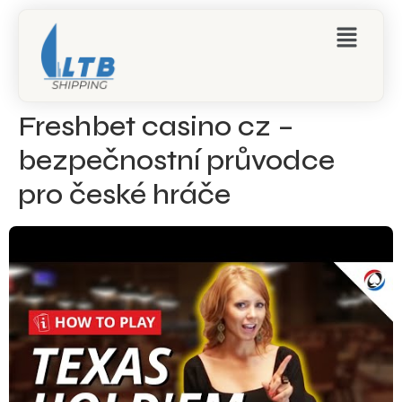
Freshbet casino cz –
bezpečnostní průvodce
pro české hráče