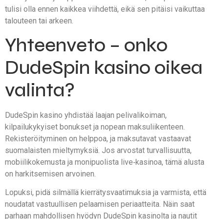
tulisi olla ennen kaikkea viihdettä, eikä sen pitäisi vaikuttaa
talouteen tai arkeen.
Yhteenveto – onko
DudeSpin kasino oikea
valinta?
DudeSpin kasino yhdistää laajan pelivalikoiman,
kilpailukykyiset bonukset ja nopean maksuliikenteen.
Rekisteröityminen on helppoa, ja maksutavat vastaavat
suomalaisten mieltymyksiä. Jos arvostat turvallisuutta,
mobiilikokemusta ja monipuolista live‑kasinoa, tämä alusta
on harkitsemisen arvoinen.
Lopuksi, pidä silmällä kierrätysvaatimuksia ja varmista, että
noudatat vastuullisen pelaamisen periaatteita. Näin saat
parhaan mahdollisen hyödyn DudeSpin kasinolta ja nautit