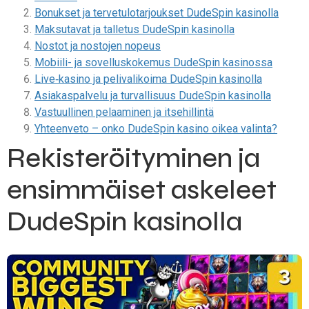
Bonukset ja tervetulotarjoukset DudeSpin kasinolla
Maksutavat ja talletus DudeSpin kasinolla
Nostot ja nostojen nopeus
Mobiili- ja sovelluskokemus DudeSpin kasinossa
Live‑kasino ja pelivalikoima DudeSpin kasinolla
Asiakaspalvelu ja turvallisuus DudeSpin kasinolla
Vastuullinen pelaaminen ja itsehillintä
Yhteenveto – onko DudeSpin kasino oikea valinta?
Rekisteröityminen ja
ensimmäiset askeleet
DudeSpin kasinolla