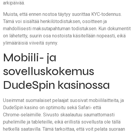
arkipäivää.
Muista, että ennen nostoa täytyy suorittaa KYC‑todennus.
Tämä voi sisältää henkilötodistuksen, osoitteen ja
mahdollisesti maksutapahtuman todistuksen. Kun dokumentit
on lähetetty, suurin osa nostoista käsitellään nopeasti, eikä
ylimääräisiä viiveitä synny.
Mobiili- ja
sovelluskokemus
DudeSpin kasinossa
Useimmat suomalaiset pelaajat suosivat mobiililaitteita, ja
DudeSpin kasino on optimoitu sekä Safari‑ että
Chrome‑selaimille. Sivusto skaalautuu saumattomasti
puhelimille ja tableteille, eikä erillistä sovellusta ole tällä
hetkellä saatavilla. Tämä tarkoittaa, että voit pelata suoraan