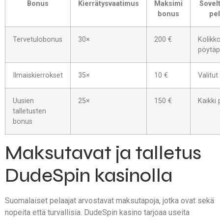
Bonus
Kierrätysvaatimus
Maksimi
Sovel
bonus
pel
Tervetulobonus
30×
200 €
Kolikko
pöytäpe
Ilmaiskierrokset
35×
10 €
Valitut 
Uusien
25×
150 €
Kaikki 
talletusten
bonus
Maksutavat ja talletus
DudeSpin kasinolla
Suomalaiset pelaajat arvostavat maksutapoja, jotka ovat sekä
nopeita että turvallisia. DudeSpin kasino tarjoaa useita