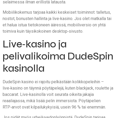
selaimessa ilman erillistä latausta.
Mobiilikokemus tarjoaa kaikki keskeiset toiminnot: talletus,
nostot, bonusten hallinta ja live‑kasino. Jos olet matkalla tai
et halua istua tietokoneen ääressä, mobiiliversio on yhtä
toimiva kuin täysikokoinen desktop‑sivusto.
Live‑kasino ja
pelivalikoima DudeSpin
kasinolla
DudeSpin kasino ei rajoitu pelkästään kolikkopeleihin –
live‑kasino on täynnä pöytäpelejä, kuten blackjack, roulette ja
baccarat. Live‑kasinolla voit seurata oikeita jakajia
reaaliajassa, mikä lisää pelin immersiota. Pöytäpelien
RTP‑arvot ovat kilpailukykyisiä, usein 96 % tai enemmän.
Jos pidät myös urheiluvedonlyönnistä, DudeSpin tarjoaa