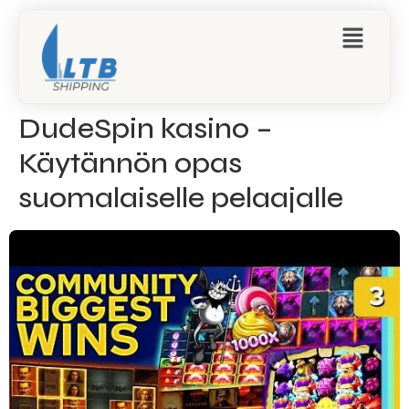
DudeSpin kasino –
Käytännön opas
suomalaiselle pelaajalle