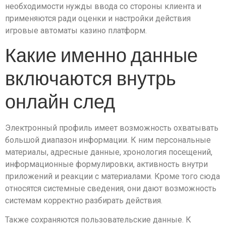
необходимости нужды ввода со стороны клиента и
применяются ради оценки и настройки действия
игровые автоматы казино платформ.
Какие именно данные
включаются внутрь
онлайн след
Электронный профиль имеет возможность охватывать
большой диапазон информации. К ним персональные
материалы, адресные данные, хронология посещений,
информационные формулировки, активность внутри
приложений и реакции с материалами. Кроме того сюда
относятся системные сведения, они дают возможность
системам корректно разбирать действия.
Также сохраняются пользовательские данные. К