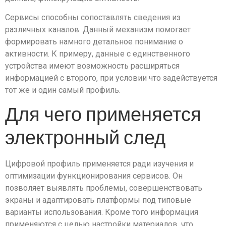
Сервисы способны сопоставлять сведения из
различных каналов. Данный механизм помогает
формировать намного детальное понимание о
активности. К примеру, данные с единственного
устройства имеют возможность расширяться
информацией с второго, при условии что задействуется
тот же и один самый профиль.
Для чего применяется
электронный след
Цифровой профиль применяется ради изучения и
оптимизации функционирования сервисов. Он
позволяет выявлять проблемы, совершенствовать
экраны и адаптировать платформы под типовые
варианты использования. Кроме того информация
применяются с целью настройки материалов, что