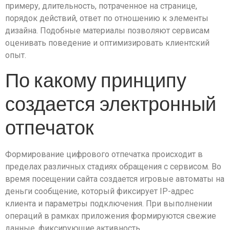
примеру, длительность, потраченное на странице,
порядок действий, ответ по отношению к элементы
дизайна. Подобные материалы позволяют сервисам
оценивать поведение и оптимизировать клиентский
опыт.
По какому принципу
создается электронный
отпечаток
Формирование цифрового отпечатка происходит в
пределах различных стадиях обращения с сервисом. Во
время посещении сайта создается игровые автоматы на
деньги сообщение, который фиксирует IP-адрес
клиента и параметры подключения. При выполнении
операций в рамках приложения формируются свежие
данные, фиксирующие активность.