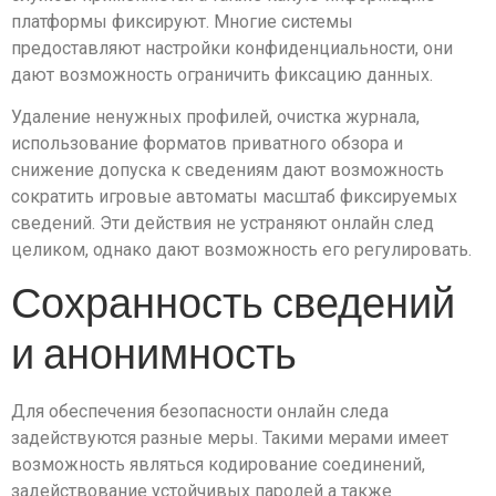
платформы фиксируют. Многие системы
предоставляют настройки конфиденциальности, они
дают возможность ограничить фиксацию данных.
Удаление ненужных профилей, очистка журнала,
использование форматов приватного обзора и
снижение допуска к сведениям дают возможность
сократить игровые автоматы масштаб фиксируемых
сведений. Эти действия не устраняют онлайн след
целиком, однако дают возможность его регулировать.
Сохранность сведений
и анонимность
Для обеспечения безопасности онлайн следа
задействуются разные меры. Такими мерами имеет
возможность являться кодирование соединений,
задействование устойчивых паролей а также