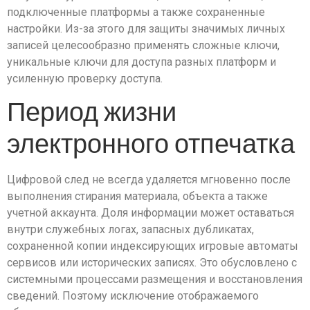
подключенные платформы а также сохраненные
настройки. Из-за этого для защиты значимых личных
записей целесообразно применять сложные ключи,
уникальные ключи для доступа разных платформ и
усиленную проверку доступа.
Период жизни
электронного отпечатка
Цифровой след не всегда удаляется мгновенно после
выполнения стирания материала, объекта а также
учетной аккаунта. Доля информации может оставаться
внутри служебных логах, запасных дубликатах,
сохраненной копии индексирующих игровые автоматы
сервисов или исторических записях. Это обусловлено с
системными процессами размещения и восстановления
сведений. Поэтому исключение отображаемого