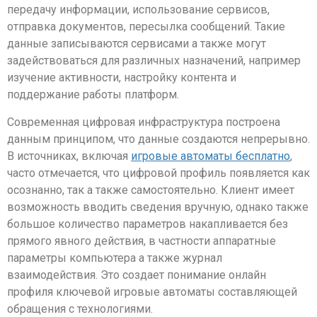
передачу информации, использование сервисов,
отправка документов, пересылка сообщений. Такие
данные записываются сервисами а также могут
задействоваться для различных назначений, например
изучение активности, настройку контента и
поддержание работы платформ.
Современная цифровая инфраструктура построена
данным принципом, что данные создаются непрерывно.
В источниках, включая
игровые автоматы бесплатно
,
часто отмечается, что цифровой профиль появляется как
осознанно, так а также самостоятельно. Клиент имеет
возможность вводить сведения вручную, однако также
большое количество параметров накапливается без
прямого явного действия, в частности аппаратные
параметры компьютера а также журнал
взаимодействия. Это создает понимание онлайн
профиля ключевой игровые автоматы составляющей
обращения с технологиями.