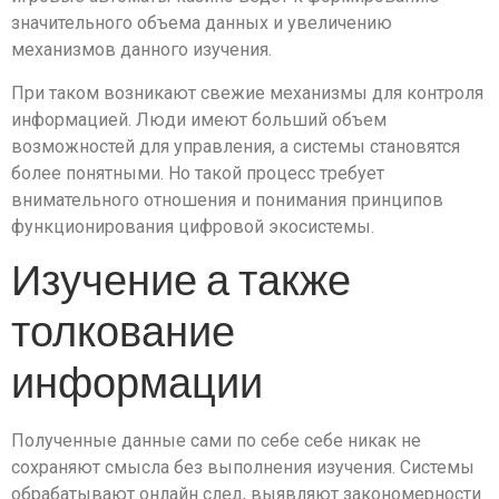
значительного объема данных и увеличению
механизмов данного изучения.
При таком возникают свежие механизмы для контроля
информацией. Люди имеют больший объем
возможностей для управления, а системы становятся
более понятными. Но такой процесс требует
внимательного отношения и понимания принципов
функционирования цифровой экосистемы.
Изучение а также
толкование
информации
Полученные данные сами по себе себе никак не
сохраняют смысла без выполнения изучения. Системы
обрабатывают онлайн след, выявляют закономерности