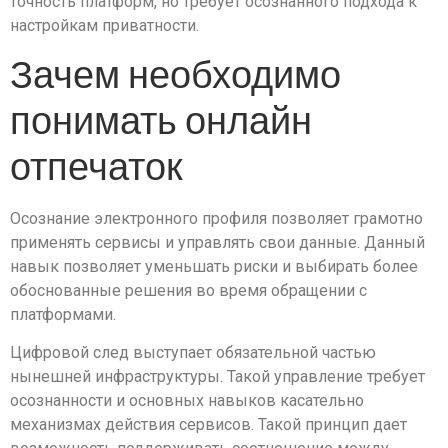
точность платформ, но требует осознанного подхода к
настройкам приватности.
Зачем необходимо
понимать онлайн
отпечаток
Осознание электронного профиля позволяет грамотно
применять сервисы и управлять свои данные. Данный
навык позволяет уменьшать риски и выбирать более
обоснованные решения во время обращении с
платформами.
Цифровой след выступает обязательной частью
нынешней инфраструктуры. Такой управление требует
осознанности и основных навыков касательно
механизмах действия сервисов. Такой принцип дает