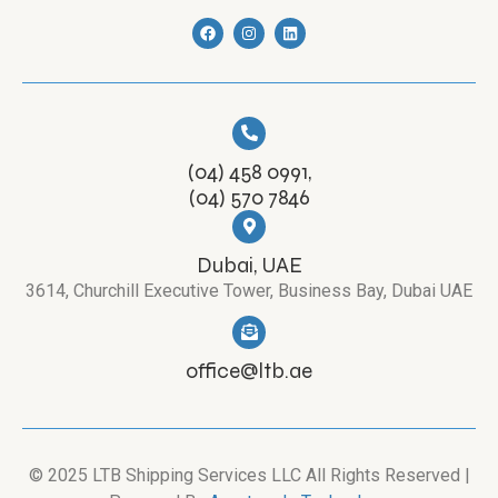
(04) 458 0991,
(04) 570 7846
Dubai, UAE
3614, Churchill Executive Tower, Business Bay, Dubai UAE
office@ltb.ae
© 2025 LTB Shipping Services LLC All Rights Reserved |