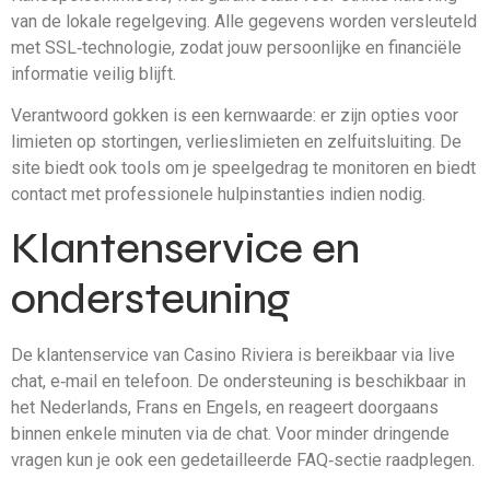
van de lokale regelgeving. Alle gegevens worden versleuteld
met SSL‑technologie, zodat jouw persoonlijke en financiële
informatie veilig blijft.
Verantwoord gokken is een kernwaarde: er zijn opties voor
limieten op stortingen, verlieslimieten en zelfuitsluiting. De
site biedt ook tools om je speelgedrag te monitoren en biedt
contact met professionele hulpinstanties indien nodig.
Klantenservice en
ondersteuning
De klantenservice van Casino Riviera is bereikbaar via live
chat, e‑mail en telefoon. De ondersteuning is beschikbaar in
het Nederlands, Frans en Engels, en reageert doorgaans
binnen enkele minuten via de chat. Voor minder dringende
vragen kun je ook een gedetailleerde FAQ‑sectie raadplegen.