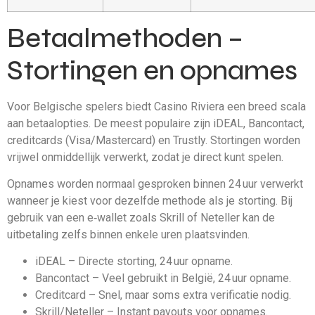
Betaalmethoden –
Stortingen en opnames
Voor Belgische spelers biedt Casino Riviera een breed scala
aan betaalopties. De meest populaire zijn iDEAL, Bancontact,
creditcards (Visa/Mastercard) en Trustly. Stortingen worden
vrijwel onmiddellijk verwerkt, zodat je direct kunt spelen.
Opnames worden normaal gesproken binnen 24 uur verwerkt
wanneer je kiest voor dezelfde methode als je storting. Bij
gebruik van een e‑wallet zoals Skrill of Neteller kan de
uitbetaling zelfs binnen enkele uren plaatsvinden.
iDEAL – Directe storting, 24 uur opname.
Bancontact – Veel gebruikt in België, 24 uur opname.
Creditcard – Snel, maar soms extra verificatie nodig.
Skrill/Neteller – Instant payouts voor opnames.