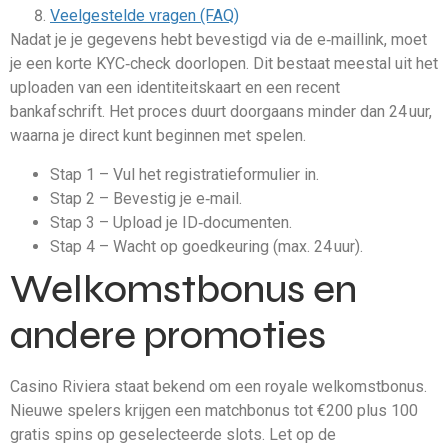
Veelgestelde vragen (FAQ)
Nadat je je gegevens hebt bevestigd via de e‑maillink, moet
je een korte KYC‑check doorlopen. Dit bestaat meestal uit het
uploaden van een identiteitskaart en een recent
bankafschrift. Het proces duurt doorgaans minder dan 24 uur,
waarna je direct kunt beginnen met spelen.
Stap 1 – Vul het registratieformulier in.
Stap 2 – Bevestig je e‑mail.
Stap 3 – Upload je ID‑documenten.
Stap 4 – Wacht op goedkeuring (max. 24 uur).
Welkomstbonus en
andere promoties
Casino Riviera staat bekend om een royale welkomstbonus.
Nieuwe spelers krijgen een matchbonus tot €200 plus 100
gratis spins op geselecteerde slots. Let op de