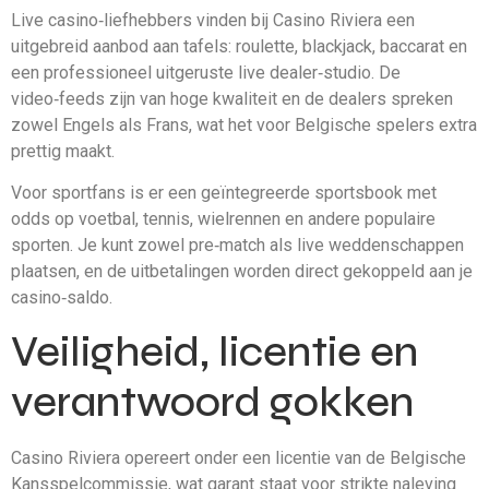
Live casino‑liefhebbers vinden bij Casino Riviera een
uitgebreid aanbod aan tafels: roulette, blackjack, baccarat en
een professioneel uitgeruste live dealer‑studio. De
video‑feeds zijn van hoge kwaliteit en de dealers spreken
zowel Engels als Frans, wat het voor Belgische spelers extra
prettig maakt.
Voor sportfans is er een geïntegreerde sportsbook met
odds op voetbal, tennis, wielrennen en andere populaire
sporten. Je kunt zowel pre‑match als live weddenschappen
plaatsen, en de uitbetalingen worden direct gekoppeld aan je
casino‑saldo.
Veiligheid, licentie en
verantwoord gokken
Casino Riviera opereert onder een licentie van de Belgische
Kansspelcommissie, wat garant staat voor strikte naleving