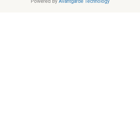
Powered By
Avantgarde Technology