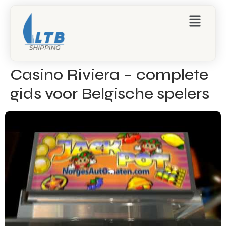
Casino Riviera – complete
gids voor Belgische spelers